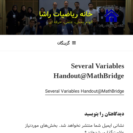
خانه ریاضیات راشا
الهام بخش، علمی، حرفه ای
گزینگان
Several Variables
Handout@MathBridge
Several Variables Handout@MathBridge
دیدگاهتان را بنویسید
نشانی ایمیل شما منتشر نخواهد شد.
بخش‌های موردنیاز
علامت‌گذاری شده‌اند
*