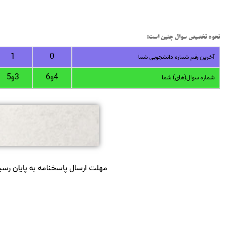
نحوه تخصیص سوال چنین است:
1
0
آخرین رقم شماره دانشجویی شما
4و6
3و5
شماره سوال(های) شما
مهلت ارسال پاسخنامه به پایان رس