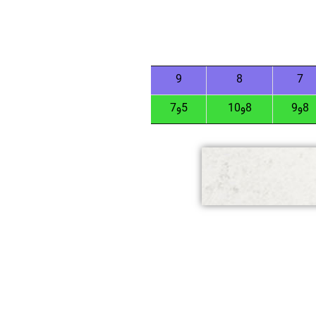
9
8
7
8و9
8و10
5و7