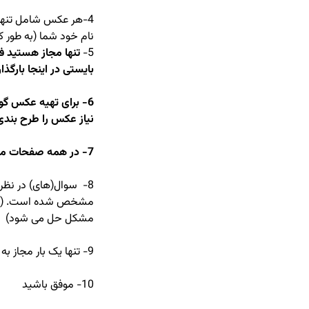
4-هر عکس شامل تنها ی
نام خود شما (به طور ک
5-
بایستی در اینجا بارگذ
6- برای تهیه عکس گوش
نیاز عکس را طرح بندی (Crop) کن
7- در همه صفحات مشخصات خود را نوشته و امضا کنید.
8- سوال(های) در نظر
مشخص شده است. (اگر 
مشکل حل می شود)
9- تنها یک بار مجاز به تکمیل فرم ارسال هستید. حتماً روی دکمه ارسال کلیک کنید.
10- موفق باشید