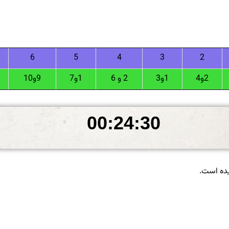
6
5
4
3
2
2و4
1و3
2 و 6
1و7
9و10
یده است.