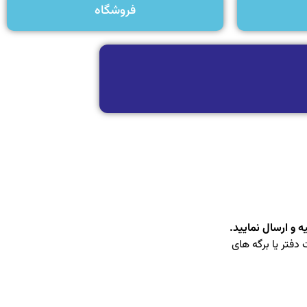
فروشگاه
 و …. مد نظر قرار نخواهد گرفت. از برگه A4 یا صفحات دفتر یا برگه های