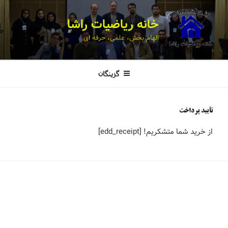
خانه ریاضیات راشا
الهام بخش، علمی، حرفه ای
گزینگان
تأیید پرداخت
از خرید شما متشکریم! [edd_receipt]