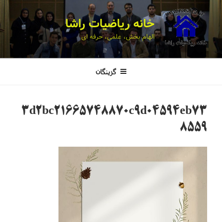
خانه ریاضیات راشا
الهام بخش، علمی، حرفه ای
گزینگان
3d2bc21665748870c9d04594eb73
8559