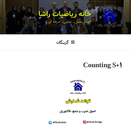
خانه ریاضیات راشا
الهام بخش، علمی، حرفه ای
گزینگان
Counting S01