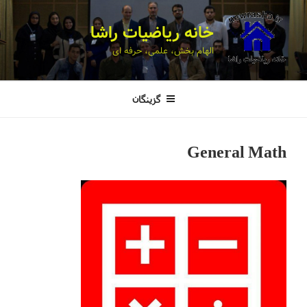
خانه ریاضیات راشا
الهام بخش، علمی، حرفه ای
گزینگان
General Math