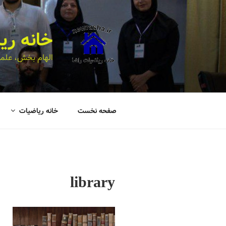
خانه ری
الهام بخش، علمی
صفحه نخست
خانه ریاضیات
library