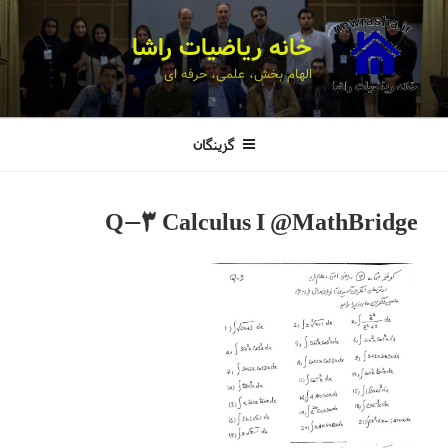
خانه ریاضیات راشا
الهام بخش، علمی، حرفه ای
گزینگان
Q-3 Calculus I @MathBridge