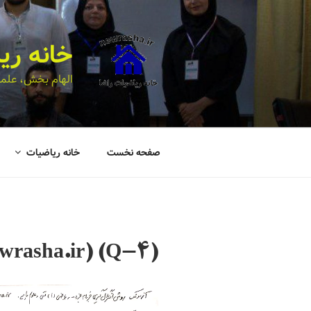
خانه ری
الهام بخش، علمی
صفحه نخست
خانه ریاضیات
(Q-4) Int by Parts(newrasha.ir)