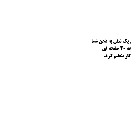
ی یک شغل به ذهن شما
برسد و چه زمانی که می خواهید بازنگری در جنبه های مختلف شغل خود داشته باشید. این کتابچه 20 صفحه ای
ر تنظیم کرد.