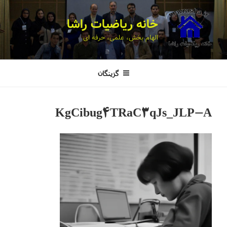
خانه ریاضیات راشا
الهام بخش، علمی، حرفه ای
گزینگان
KgCibug4TRaC3qJs_JLP-A