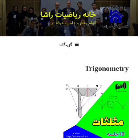
خانه ریاضیات راشا
الهام بخش، علمی، حرفه ای
گزینگان
Trigonometry