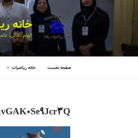
خانه ری
الهام بخش، علمی
صفحه نخست
خانه ریاضیات
RvGAK0Se9Jcr3Q