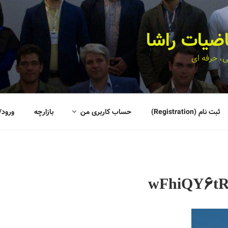
اضیات راشا
، حرفه ای
ثبت نام (Registration)
حساب کاربری من
بازارچه
ورود/
wFhiQY6t