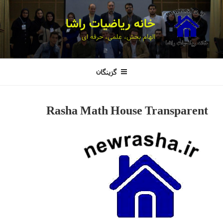
خانه ریاضیات راشا
الهام بخش، علمی، حرفه ای
گزینگان
Rasha Math House Transparent