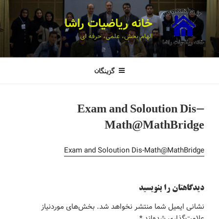
خانه ریاضیات راشا
الهام بخش، علمی، حرفه ای
گزینگان
Exam and Soloution Dis-
Math@MathBridge
Exam and Soloution Dis-Math@MathBridge
دیدگاهتان را بنویسید
نشانی ایمیل شما منتشر نخواهد شد.
بخش‌های موردنیاز
علامت‌گذاری شده‌اند
*