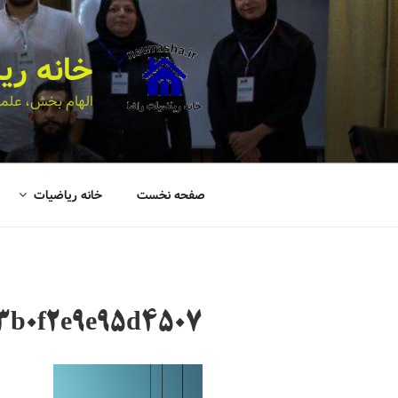
خانه ری
الهام بخش، علمی
صفحه نخست
خانه ریاضیات
3b0f2e9e95d4507