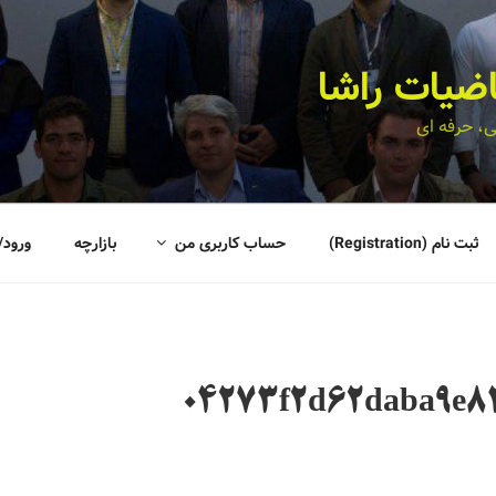
اضیات راشا
، حرفه ای
ثبت نام (Registration)
حساب کاربری من
بازارچه
ورود/
04273f2d62daba9e8