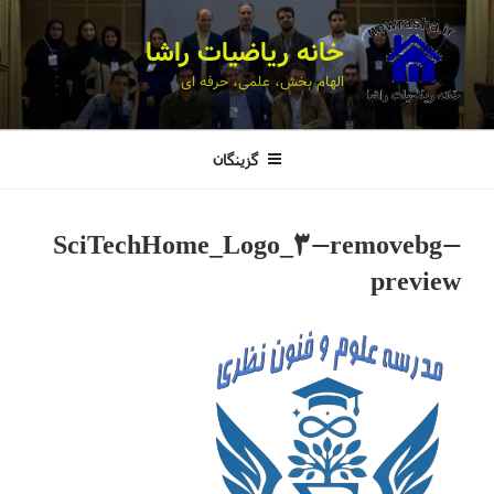
خانه ریاضیات راشا
الهام بخش، علمی، حرفه ای
گزینگان
SciTechHome_Logo_3-removebg-
preview