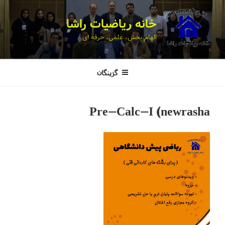
خانه ریاضیات راشا
الهام بخش، علمی، حرفه ای
گزینگان
Pre-Calc-I (newrasha