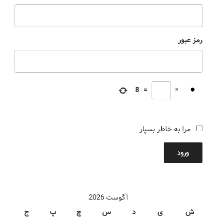
رمز عبور
8
=
×
مرا به خاطر بسپار
ورود
آگوست 2026
ش
ی
د
س
چ
پ
ج