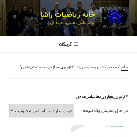
خانه ریاضیات راشا
الهام بخش، علمی، حرفه ای
گزینگان
خانه
/ محصولات برچسب خورده “#آزمون_مجازی_محاسبات_عددی”
#آزمون_مجازی_محاسبات_عددی
در حال نمایش یک نتیجه