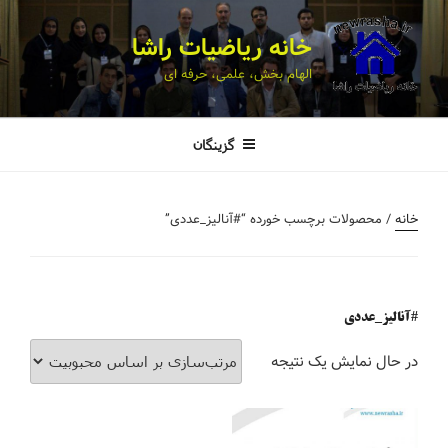
خانه ریاضیات راشا
الهام بخش، علمی، حرفه ای
گزینگان
خانه
/ محصولات برچسب خورده “#آنالیز_عددی”
#آنالیز_عددی
در حال نمایش یک نتیجه