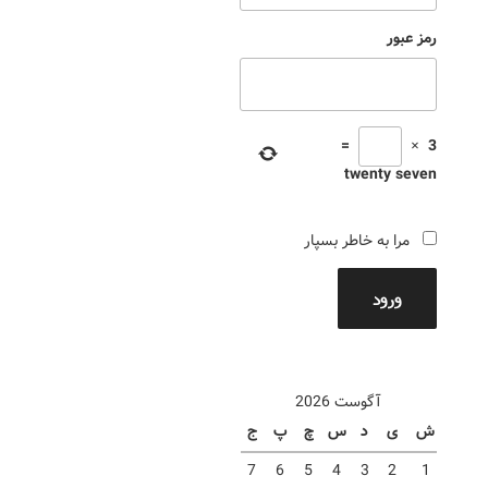
رمز عبور
=
×
3
twenty seven
مرا به خاطر بسپار
ورود
آگوست 2026
ش
ی
د
س
چ
پ
ج
7
6
5
4
3
2
1