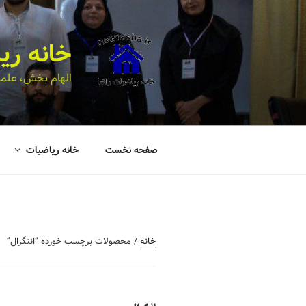
خانه ری
الهام بخش، علمی
صفحه نخست
خانه ریاضیات
خانه
/ محصولات برچسب خورده “انتگرال”