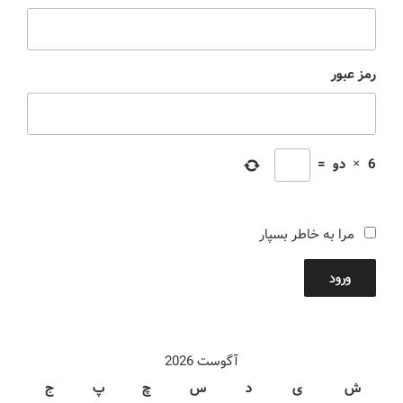
رمز عبور
6
×
دو
=
مرا به خاطر بسپار
ورود
آگوست 2026
ش
ی
د
س
چ
پ
ج