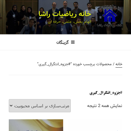
خانه ریاضیات راشا
الهام بخش، علمی، حرفه ای
گزینگان
خانه
/ محصولات برچسب خورده “#جزوه_انتگرال_گیری”
#جزوه_انتگرال_گیری
نمایش همه 2 نتیجه