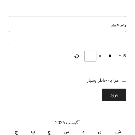
رمز عبور
=
−
5
مرا به خاطر بسپار
ورود
آگوست 2026
ش
ی
د
س
چ
پ
ج