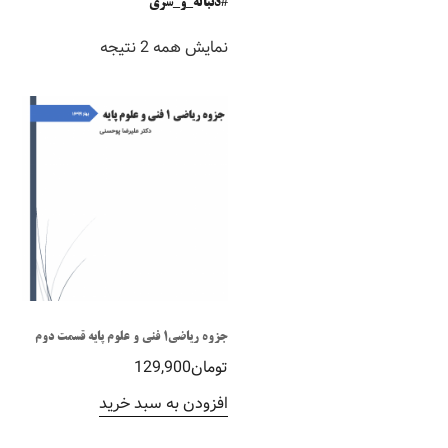
#دنباله_و_سری
نمایش همه 2 نتیجه
جزوه ریاضی1 فنی و علوم پایه قسمت دوم
تومان
129,900
افزودن به سبد خرید