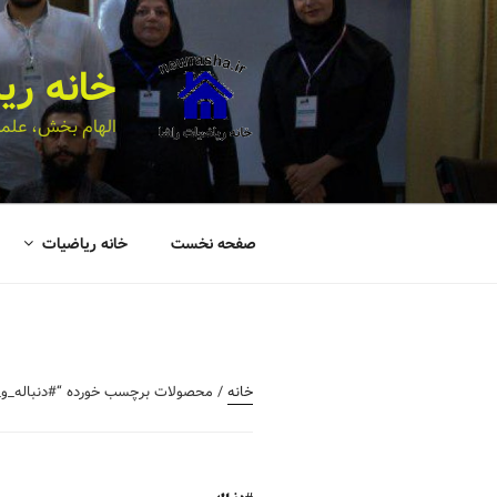
خانه ری
الهام بخش، علمی
صفحه نخست
خانه ریاضیات
خانه
/ محصولات برچسب خورده “#دنباله_و