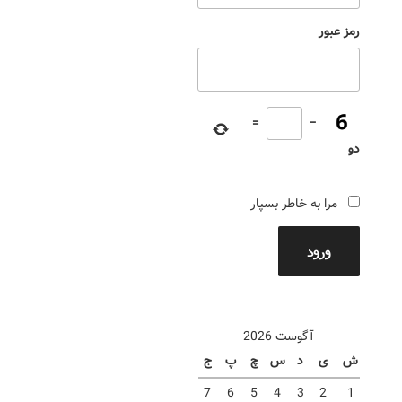
رمز عبور
=
−
دو
مرا به خاطر بسپار
ورود
آگوست 2026
ش
ی
د
س
چ
پ
ج
7
6
5
4
3
2
1