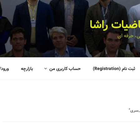
اضیات راشا
، حرفه ای
ثبت نام (Registration)
حساب کاربری من
بازارچه
ورود/
_سری”