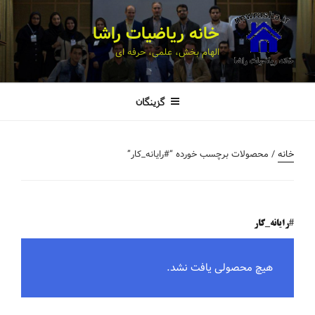
خانه ریاضیات راشا
الهام بخش، علمی، حرفه ای
گزینگان
خانه
/ محصولات برچسب خورده “#رایانه_کار”
#رایانه_کار
هیچ محصولی یافت نشد.