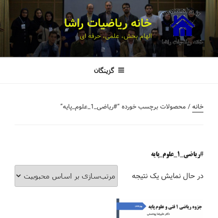
خانه ریاضیات راشا
الهام بخش، علمی، حرفه ای
گزینگان
خانه
/ محصولات برچسب خورده “#ریاضی_1_علوم_پایه”
#ریاضی_1_علوم_پایه
در حال نمایش یک نتیجه