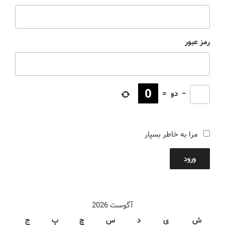
رمز عبور
−
دو
=
مرا به خاطر بسپار
ورود
آگوست 2026
ش
ی
د
س
چ
پ
ج