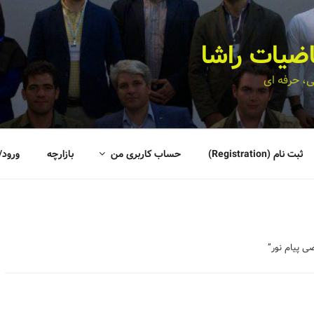
اضیات راشا
، حرفه ای
ثبت نام (Registration)
حساب کاربری من
بازارچه
ورود/
 پیام نور”