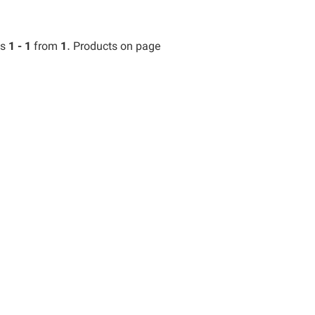
ts
1 - 1
from
1
. Products on page