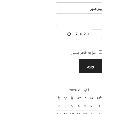
رمز عبور
7
=
2
+
مرا به خاطر بسپار
ورود
آگوست 2026
ش
ی
د
س
چ
پ
ج
7
6
5
4
3
2
1