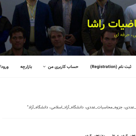
اضیات راشا
، حرفه ای
ثبت نام (Registration)
حساب کاربری من
بازارچه
ورود/
دی، جزوه_محاسبات_عددی، دانشگاه_آزاد_اسلامی، دانشگاه_آزاد”