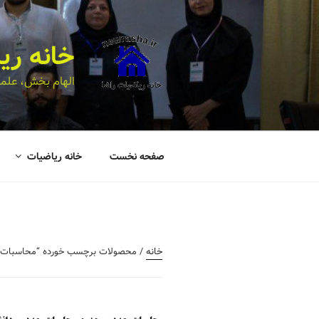
خانه ری
الهام بخش، علمی
صفحه نخست
خانه ریاضیات
خانه
/ محصولات برچسب خورده “محاسبات_عد