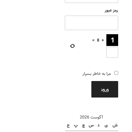
رمز عبور
=
8
+
مرا به خاطر بسپار
ورود
آگوست 2026
ش
ی
د
س
چ
پ
ج