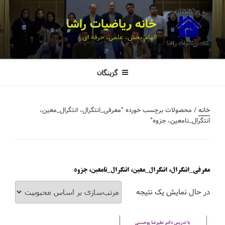
خانه ریاضیات راشا
الهام بخش، علمی، حرفه ای
گزینگان
خانه
/ محصولات برچسب خورده “معرفی_انتگرال، انتگرال_معین،
انتگرال_نامعین، جزوه”
معرفی_انتگرال، انتگرال_معین، انتگرال_نامعین، جزوه
در حال نمایش یک نتیجه