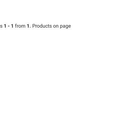
ts
1 - 1
from
1
. Products on page