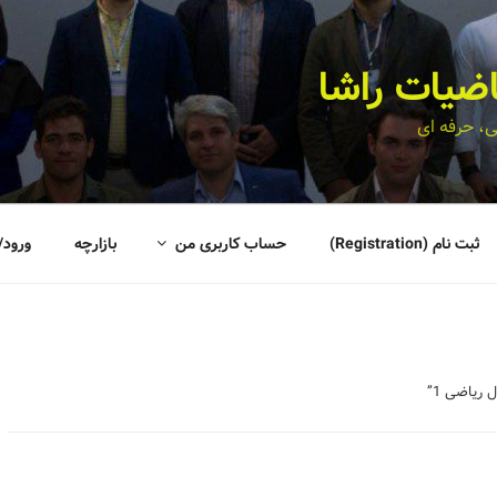
اضیات راشا
، حرفه ای
ثبت نام (Registration)
حساب کاربری من
بازارچه
ورود/
ریاضی 1”