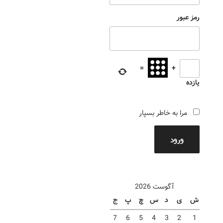
رمز عبور
=
+
یازده
مرا به خاطر بسپار
ورود
آگوست 2026
ش
ی
د
س
چ
پ
ج
7
6
5
4
3
2
1