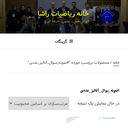
خانه ریاضیات راشا
الهام بخش، علمی، حرفه ای
گزینگان
خانه
/ محصولات برچسب خورده “#نمونه_سوال_آنالیز_عددی”
#نمونه_سوال_آنالیز_عددی
در حال نمایش یک نتیجه