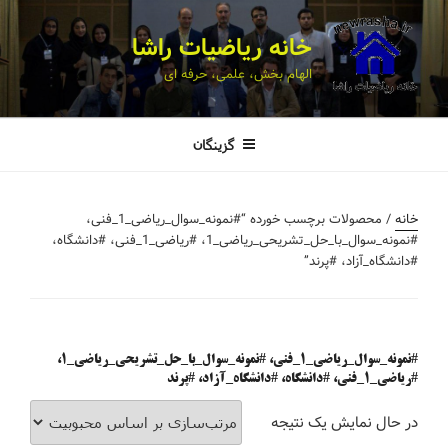
خانه ریاضیات راشا
الهام بخش، علمی، حرفه ای
گزینگان
خانه
/ محصولات برچسب خورده “#نمونه_سوال_ریاضی_1_فنی،
#نمونه_سوال_با_حل_تشریحی_ریاضی_1، #ریاضی_1_فنی، #دانشگاه،
#دانشگاه_آزاد، #پرند”
#نمونه_سوال_ریاضی_1_فنی، #نمونه_سوال_با_حل_تشریحی_ریاضی_1،
#ریاضی_1_فنی، #دانشگاه، #دانشگاه_آزاد، #پرند
در حال نمایش یک نتیجه