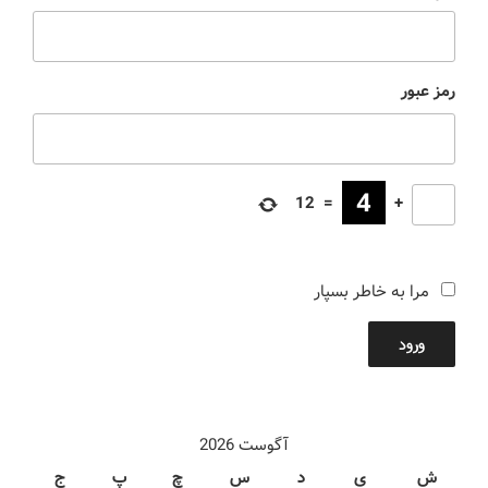
رمز عبور
12
=
+
مرا به خاطر بسپار
ورود
آگوست 2026
ش
ی
د
س
چ
پ
ج