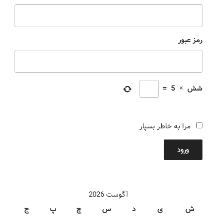
رمز عبور
شش
×
5
=
مرا به خاطر بسپار
ورود
آگوست 2026
ش
ی
د
س
چ
پ
ج