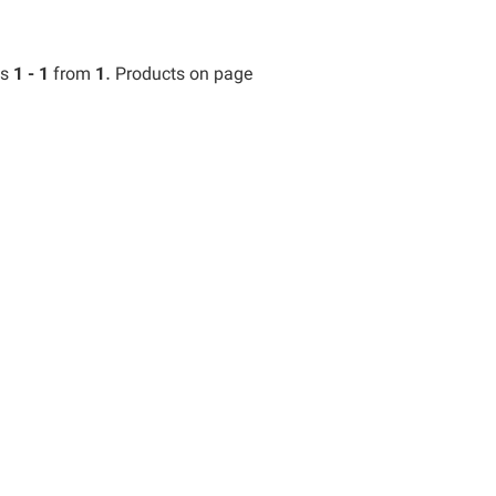
ts
1 - 1
from
1
. Products on page