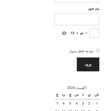
رمز عبور
×
دو
=
12
مرا به خاطر بسپار
ورود
آگوست 2026
ش
ی
د
س
چ
پ
ج
7
6
5
4
3
2
1