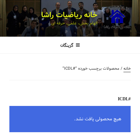
خانه ریاضیات راشا
الهام بخش، علمی، حرفه ای
گزینگان
خانه
/ محصولات برچسب خورده “#ICDL”
#ICDL
هیچ محصولی یافت نشد.