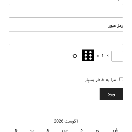
رمز عبور
=
1
×
مرا به خاطر بسپار
ورود
آگوست 2026
ش
ی
د
س
چ
پ
ج