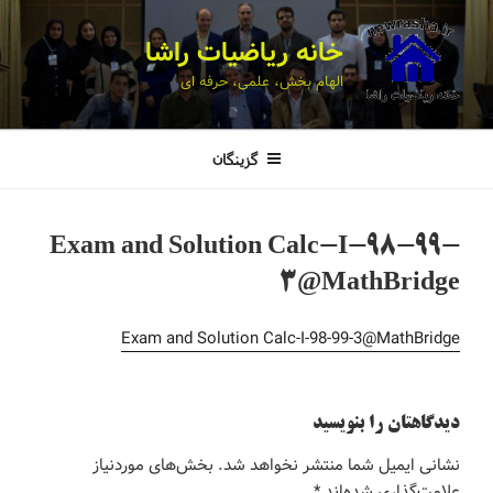
خانه ریاضیات راشا
الهام بخش، علمی، حرفه ای
گزینگان
Exam and Solution Calc-I-98-99-
3@MathBridge
Exam and Solution Calc-I-98-99-3@MathBridge
دیدگاهتان را بنویسید
نشانی ایمیل شما منتشر نخواهد شد.
بخش‌های موردنیاز
علامت‌گذاری شده‌اند
*