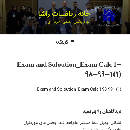
خانه ریاضیات راشا
الهام بخش، علمی، حرفه ای
گزینگان
Exam and Soloution_Exam Calc I-
98-99-1(1)
Exam and Soloution_Exam Calc I-98-99-1(1)
دیدگاهتان را بنویسید
نشانی ایمیل شما منتشر نخواهد شد.
بخش‌های موردنیاز
علامت‌گذاری شده‌اند
*