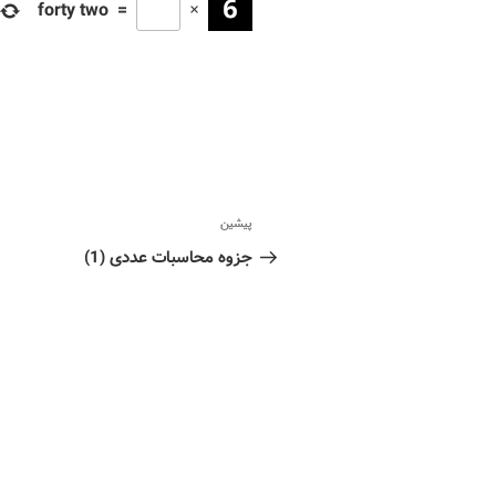
forty two
=
×
پیشین
جزوه محاسبات عددی (1)