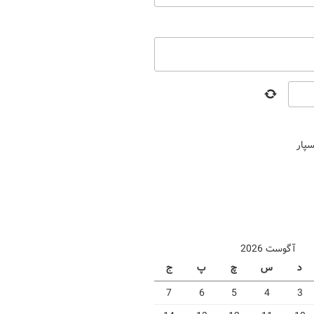
سپار
آگوست 2026
د
س
چ
پ
ج
7
6
5
4
3