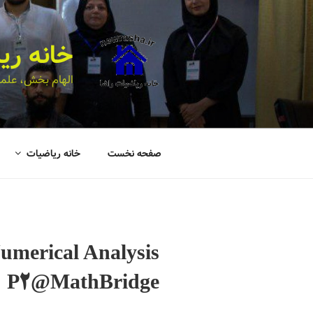
خانه ری
الهام بخش، علمی
صفحه نخست
خانه ریاضیات
umerical Analysis
P2@MathBridge