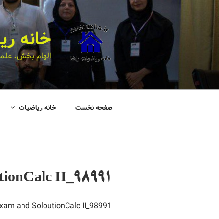
خانه ری
الهام بخش، علمی
صفحه نخست
خانه ریاضیات
tionCalc II_98991
xam and SoloutionCalc II_98991