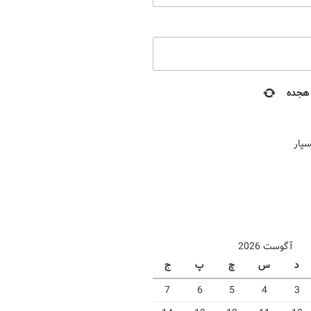
هجده
سپار
آگوست 2026
د
س
چ
پ
ج
7
6
5
4
3