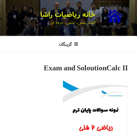
خانه ریاضیات راشا
الهام بخش، علمی، حرفه ای
گزینگان
Exam and SoloutionCalc II