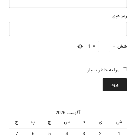
رمز عبور
شش
−
=
1
مرا به خاطر بسپار
ورود
آگوست 2026
ش
ی
د
س
چ
پ
ج
7
6
5
4
3
2
1