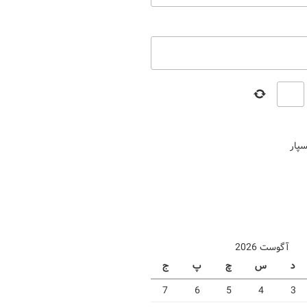
سپار
آگوست 2026
د
س
چ
پ
ج
7
6
5
4
3