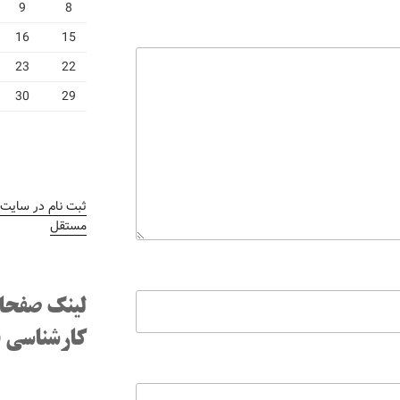
9
8
16
15
23
22
30
29
ثبت نام در سایت
/
مستقل
لینک صفحا
کارشناسی ف