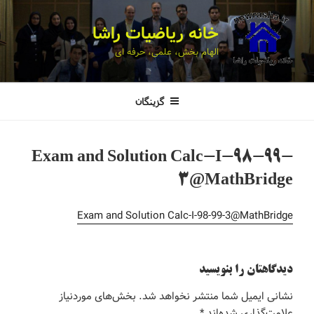
خانه ریاضیات راشا
الهام بخش، علمی، حرفه ای
گزینگان
Exam and Solution Calc-I-98-99-
3@MathBridge
Exam and Solution Calc-I-98-99-3@MathBridge
دیدگاهتان را بنویسید
نشانی ایمیل شما منتشر نخواهد شد.
بخش‌های موردنیاز
علامت‌گذاری شده‌اند
*