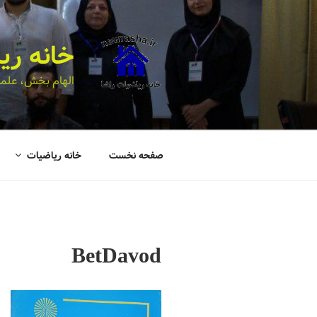
خانه ری
الهام بخش، علمی
صفحه نخست
خانه ریاضیات
BetDavod