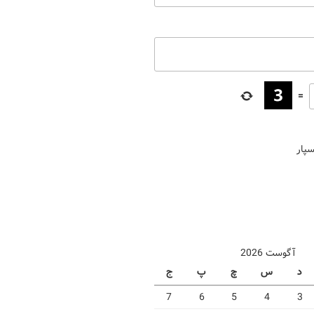
=
سپار
آگوست 2026
د
س
چ
پ
ج
7
6
5
4
3