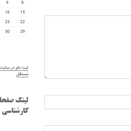
9
8
16
15
23
22
30
29
ثبت نام در سایت
/
مستقل
لینک صفحا
کارشناسی ف