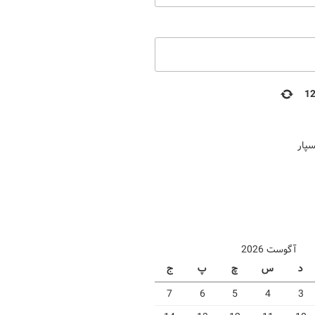
1
سپار
آگوست 2026
د
س
چ
پ
ج
7
6
5
4
3