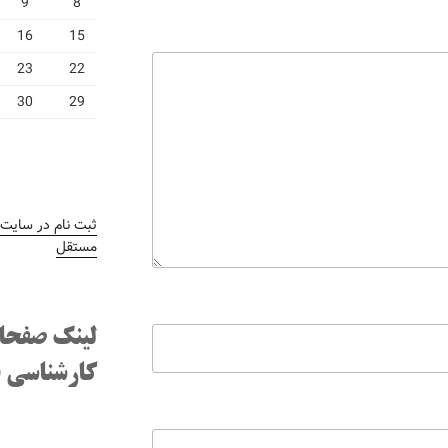
9
8
16
15
23
22
30
29
ثبت نام در سایت
/
مستقل
لینک صفحا
کارشناسی ف