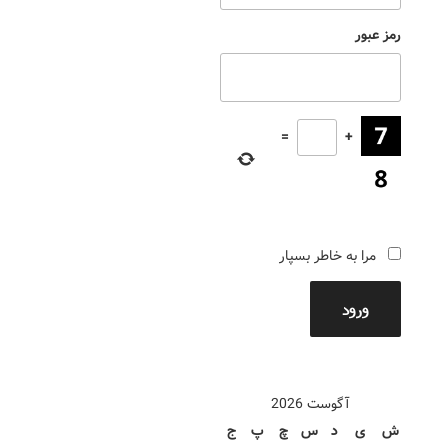
رمز عبور
=
+
مرا به خاطر بسپار
ورود
آگوست 2026
ش
ی
د
س
چ
پ
ج